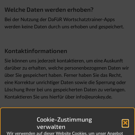
Welche Daten werden erhoben?
Bei der Nutzung der DaFüR Wortschatztrainer-Apps
werden keine Daten durch uns erhoben und gespeichert.
Kontaktinformationen
Sie können uns jederzeit kontaktieren, um eine Auskunft
darüber zu erhalten, welche personenbezogenen Daten wir
über Sie gespeichert haben. Ferner haben Sie das Recht,
eine Korrektur unrichtiger Daten sowie die Sperrung oder
Löschung Ihrer bei uns gespeicherten Daten zu verlangen.
Kontaktieren Sie uns hierfür über info@eurokey.de.
Cookie-Zustimmung
Was sind personenbezogene Daten?
verwalten
Personenbezogene Daten im Sinne des
Wir verwenden auf dieser Website Cookies, um unser Angebot