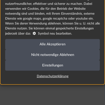
Bundesdatenschutzgesetzes (BDSG) sind Einzelangaben
nutzerfreundlicher, effektiver und sicherer zu machen. Dabei
über persönliche und sachliche Verhältnisse einer
verwenden wir Cookies, die für den Betrieb der Website
bestimmten oder bestimmbaren natürlichen Person. Dies
notwendig sind und binden, mit Ihrem Einverständnis, externe
Dienste wie google maps, google recaptcha oder youtube ein.
können z. B. Name, Anschrift, Geburtsdatum, Beruf und
Wenn Sie deren Verwendung ablehnen, können Sie u. U. nicht alle
Bankverbindung oder andere sensible Daten sein.Wir
Dienste nutzen. Sie können einmal gespeicherte Einstellungen
erheben und verwenden personenbezogene Daten

jederzeit über das
Symbol neu bearbeiten.
ausschließlich im Rahmen der Bestimmungen des
Datenschutzrechts der Bundesrepublik Deutschland.
Alle Akzeptieren
Nicht notwendige Ablehnen
Einstellungen
Datenschutzerklärung