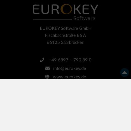
EUROKEY Software GmbH
Fischbachstraße 86 A
66125 Saarbrücken
+49 6897 – 790 89 0
info@eurokey.de
www.eurokey.de