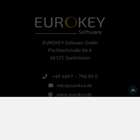
EUROKEY Software GmbH
Fischbachstraße 86 A
66125 Saarbrücken
+49 6897 – 790 89 0
info@eurokey.de
www.eurokey.de