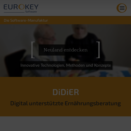
Zum
Inhalt
springen
Die Software-Manufaktur
[
]
Neuland entdecken
Innovative Technologien, Methoden und Konzepte
DiDiER
Digital unterstützte Ernährungsberatung