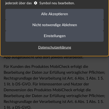
Ggf. Bemerkung

jederzeit über das
Symbol neu bearbeiten.
Bearbeiter
Alle Akzeptieren
Rechtsgrundlage
Nicht notwendige Ablehnen
Die Verarbeitung der vorgenannten personenbezogenen
Daten erfolgt ausschließlich im Rahmen der Aufgaben zur
Einstellungen
Planung, Durchführung, Protokollierung, Auswertung und
Beseitigung von Prüfvorgängen. Zu diesem Zwecke werden
Datenschutzerklärung
auch Daten zwischen der Management-Konsole und der
App ausgetauscht und dort jeweils verarbeitet.
Für Kunden des Produktes MobiCheck erfolgt die
Bearbeitung der Daten zur Erfüllung vertraglicher Pflichten;
Rechtsgrundlage der Verarbeitung ist Art. 6 Abs. 1 Abs. 1 S.
1 lit. b DS-GVO. Für Interessenten und Nutzer der
Demoversion des Produktes MobiCheck erfolgt die
Bearbeitung der Daten zur Erfüllung vertraglicher Pflichten;
Rechtsgrundlage der Verarbeitung ist Art. 6 Abs. 1 Abs. 1 S.
1 lit. a DS-GVO.