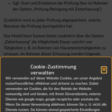
Ggf. Start und Enddatum der Prüfung (Nur im Rahmen
der Option „Prüfung/Reinigung mit Zeiterfassung“)
Zusätzlich wird zu jeder Prüfung abgespeichert, welche
Benutzer die Prüfung durchgeführt hat.
Das MobiCheck System bietet zusätzlich über die Option
„Zeiterfassung“ die Möglichkeit Dauer und Art von
Tätigkeiten z. B. im Rahmen von Hausmeistertätigkeiten zu
erfassen. Im Rahmen dieser Erfassung werden folgende
Daten übertragen:
Cookie-Zustimmung
Betroffenes Objekt
verwalten
Leistungsart
Wir verwenden auf dieser Website Cookies, um unser Angebot
nutzerfreundlicher, effektiver und sicherer zu machen. Dabei
Genaue Tätigkeit
verwenden wir Cookies, die für den Betrieb der Website
notwendig sind und binden, mit Ihrem Einverständnis, externe
Start und Endatum
Dienste wie google maps, google recaptcha oder youtube ein.
Dauer
Wenn Sie deren Verwendung ablehnen, können Sie u. U. nicht alle
Dienste nutzen. Sie können einmal gespeicherte Einstellungen