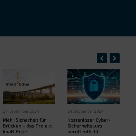
27. September 2024
24. September 2024
5.
Mehr Sicherheit für
Kostenloser Cyber-
M
Brücken – das Projekt
Sicherheitskurs
e
ImaB-Edge
veröffentlicht
M