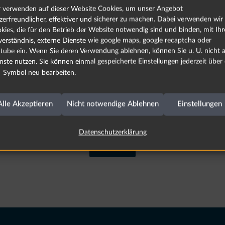
 verwenden auf dieser Website Cookies, um unser Angebot
us Mitteln des Europäischen Fonds für regionale Entwic
zerfreundlicher, effektiver und sicherer zu machen. Dabei verwenden wir
kies, die für den Betrieb der Website notwendig sind und binden, mit Ih
verständnis, externe Dienste wie google maps, google recaptcha oder
tube ein. Wenn Sie deren Verwendung ablehnen, können Sie u. U. nicht a
nste nutzen. Sie können einmal gespeicherte Einstellungen jederzeit über
Symbol neu bearbeiten.
rung der EU und den EFRE
Alle Akzeptieren
Nicht notwendige Ablehnen
Einstellungen
Datenschutzerklärung
zurück