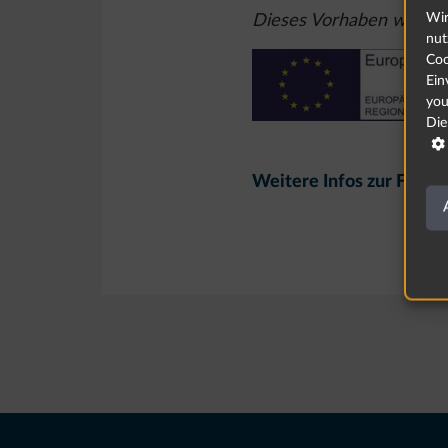
Wir
Dieses Vorhaben wurde a
nut
Coo
Ein
you
Die

Weitere Infos zur Förde