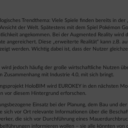
logisches Trendthema: Viele Spiele finden bereits in der „V
Ansicht der Welt. Spätestens mit dem Spiel Pokémon Go
entlichkeit angekommen. Bei der Augmented Reality wird 
e angereichert. Diese „erweiterte Realität“ kann z.B. 
zeigt werden. Wichtig dabei ist, dass der Nutzer gleichze
g wird jedoch häufig der große wirtschaftliche Nutzen ü
n Zusammenhang mit Industrie 4.0, mit sich bringt.
ungsprojekt HoloBIM wird EUROKEY in den nächsten Mon
n vor diesem Hintergrund erforschen.
ungsbezogene Einsatz bei der Planung, dem Bau und der
e sich vor Ort relevante Informationen über die Beschaff
werker, die sich vor Durchführung eines Mauerdurchbru
belführungen informieren wollen – sie alle könnten von