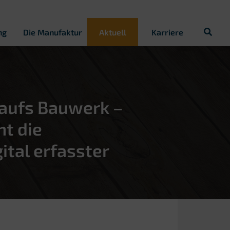
ng
Die Manufaktur
Aktuell
Karriere
 aufs Bauwerk –
t die
ital erfasster