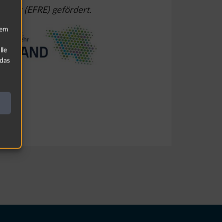
klung (EFRE) gefördert.
rem
lle
 das