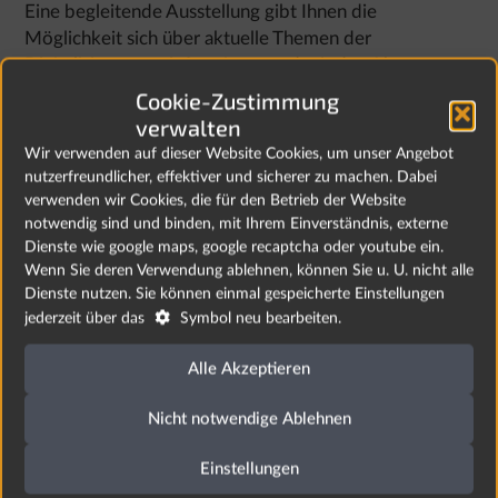
Eine begleitende Ausstellung gibt Ihnen die
Möglichkeit sich über aktuelle Themen der
Digitalisierung zu informieren und mit den Akteuren
auszutauschen.
Cookie-Zustimmung
verwalten
Die Konferenz „Herausforderung Digitalisierung“
Wir verwenden auf dieser Website Cookies, um unser Angebot
findet am 07.06.2018 von 14:30 bis 19 Uhr im Cloef-
nutzerfreundlicher, effektiver und sicherer zu machen. Dabei
Atrium in Mettlach statt.
verwenden wir Cookies, die für den Betrieb der Website
notwendig sind und binden, mit Ihrem Einverständnis, externe
Alle Informationen und die Möglichkeit zur
Dienste wie google maps, google recaptcha oder youtube ein.
Anmeldung finden Sie unter www.herausforderung-
Wenn Sie deren Verwendung ablehnen, können Sie u. U. nicht alle
digitalisierung.de.
Dienste nutzen. Sie können einmal gespeicherte Einstellungen

jederzeit über das
Symbol neu bearbeiten.
zurück
Alle Akzeptieren
Nicht notwendige Ablehnen
Weitere News
Einstellungen