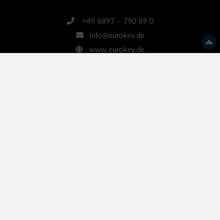
+49 6897 – 790 89 0
info@eurokey.de
www.eurokey.de
Bleiben Sie informiert!
… mit unserem kostenlosen Newsletter
Ihre E-Mail-Adresse
Anmelden